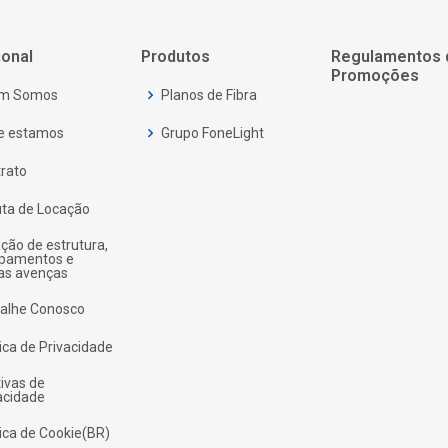
ional
Produtos
Regulamentos 
Promoções
m Somos
Planos de Fibra
e estamos
Grupo FoneLight
rato
ta de Locação
ção de estrutura,
ipamentos e
as avenças
alhe Conosco
tica de Privacidade
tivas de
acidade
tica de Cookie(BR)