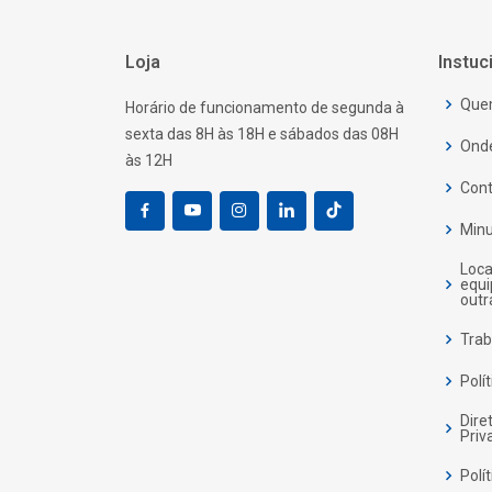
Loja
Instuc
Que
Horário de funcionamento de segunda à
sexta das 8H às 18H e sábados das 08H
Ond
às 12H
Cont
Minu
Loca
equ
outr
Trab
Polí
Dire
Priv
Polí